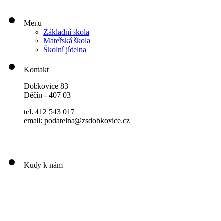
Menu
Základní škola
Mateřská škola
Školní jídelna
Kontakt
Dobkovice 83
Děčín - 407 03
tel: 412 543 017
email: podatelna@zsdobkovice.cz
Kudy k nám