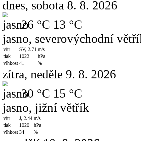
dnes, sobota 8. 8. 2026
26 °C
13 °C
jasno, severovýchodní větří
vítr
SV, 2.71
m/s
tlak
1022
hPa
vlhkost
41
%
zítra, neděle 9. 8. 2026
30 °C
15 °C
jasno, jižní větřík
vítr
J, 2.44
m/s
tlak
1020
hPa
vlhkost
34
%