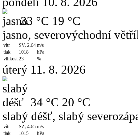
pondělí 10. 8. 2026
33 °C
19 °C
jasno, severovýchodní větří
vítr
SV, 2.64
m/s
tlak
1018
hPa
vlhkost
23
%
úterý 11. 8. 2026
34 °C
20 °C
slabý déšť, slabý severozápa
vítr
SZ, 4.65
m/s
tlak
1015
hPa