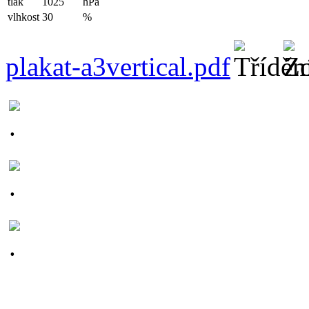
tlak
1025
hPa
vlhkost
30
%
plakat-a3vertical.pdf