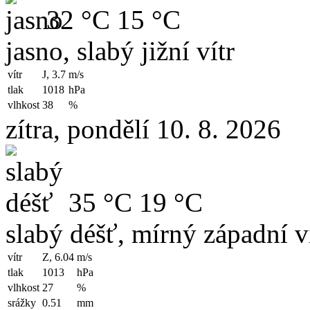
32 °C
15 °C
jasno, slabý jižní vítr
vítr
J, 3.7
m/s
tlak
1018
hPa
vlhkost
38
%
zítra, pondělí 10. 8. 2026
35 °C
19 °C
slabý déšť, mírný západní v
vítr
Z, 6.04
m/s
tlak
1013
hPa
vlhkost
27
%
srážky
0.51
mm