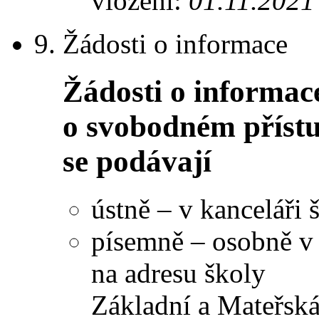
vložení:
01.11.2021
9.
Žádosti o informace
Žádosti o informac
o svobodném příst
se podávají
ústně – v kanceláři 
písemně – osobně v 
na adresu školy
Základní a Mateřsk