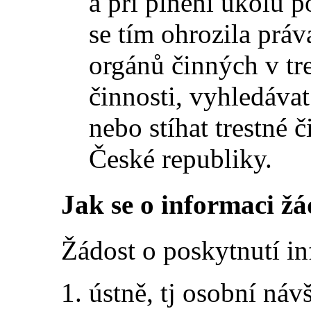
a při plnění úkolů p
se tím ohrozila práv
orgánů činných v tre
činnosti, vyhledávat
nebo stíhat trestné 
České republiky.
Jak se o informaci ž
Žádost o poskytnutí i
ústně, tj osobní ná