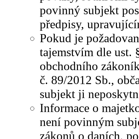
povinný subjekt pos
předpisy, upravující
Pokud je požadova
tajemstvím dle ust. 
obchodního zákoníku,
č. 89/2012 Sb., ob
subjekt ji neposkytn
Informace o majetk
není povinným subje
zákonů o daních, po