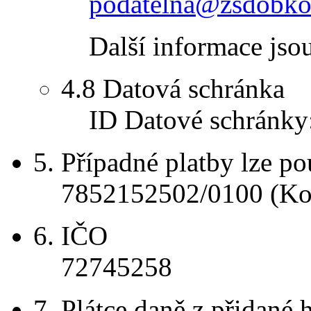
podatelna@zsdobko
Další informace jso
4.8
Datová schránka
ID Datové schránky
5.
Případné platby lze po
7852152502/0100 (Kom
6.
IČO
72745258
7.
Plátce daně z přidané 