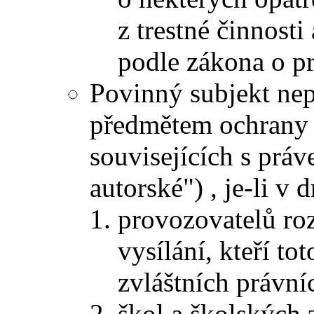
z trestné činnost
podle zákona o p
Povinný subjekt nep
předmětem ochrany 
souvisejících s prá
autorské") , je-li v 
provozovatelů ro
vysílání, kteří to
zvláštních právní
škol a školských z