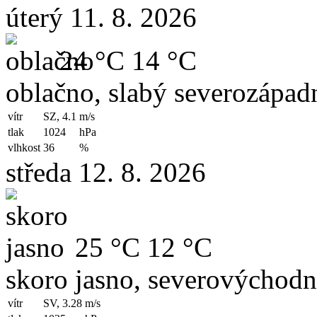
úterý 11. 8. 2026
24 °C
14 °C
oblačno, slabý severozápadn
vítr
SZ, 4.1
m/s
tlak
1024
hPa
vlhkost
36
%
středa 12. 8. 2026
25 °C
12 °C
skoro jasno, severovýchodní
vítr
SV, 3.28
m/s