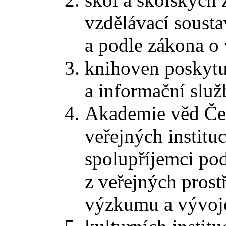
vzdělávací soust
a podle zákona o
knihoven poskytu
a informační slu
Akademie věd Čes
veřejných instituc
spolupříjemci po
z veřejných pros
výzkumu a vývoj