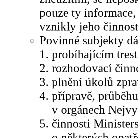
pouze ty informace, 
vznikly jeho činnost
Povinné subjekty d
probíhajícím trest
rozhodovací činn
plnění úkolů zpr
přípravě, průběhu
v orgánech Nejvy
činnosti Minister
o některých opatř