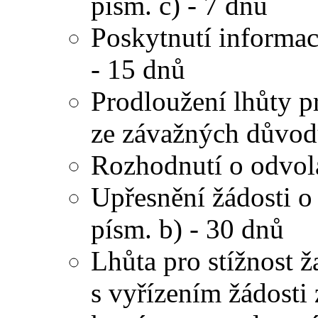
písm. c) - 7 dnů
Poskytnutí informace
- 15 dnů
Prodloužení lhůty p
ze závažných důvodů
Rozhodnutí o odvolá
Upřesnění žádosti o 
písm. b) - 30 dnů
Lhůta pro stížnost ž
s vyřízením žádost