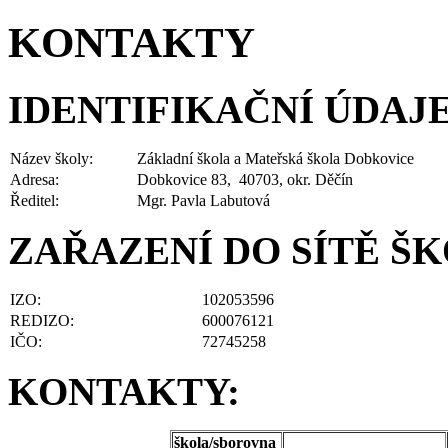
KONTAKTY
IDENTIFIKAČNÍ ÚDAJE
Název školy:
Základní škola a Mateřská škola Dobkovice
Adresa:
Dobkovice 83, 40703, okr. Děčín
Ředitel:
Mgr. Pavla Labutová
ZAŘAZENÍ DO SÍTĚ ŠK
IZO:
102053596
REDIZO:
600076121
IČO:
72745258
KONTAKTY:
škola/sborovna