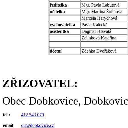
ředitelka
Mgr. Pavla Labutová
učitelka
Mgr. Martina Šolínová
Marcela Harychová
vychovatelka
Pavla Kálecká
asistentka
Dagmar Hlavatá
Zelinková Kateřina
účetní
Zdeňka Dvořáková
ZŘIZOVATEL:
Obec Dobkovice, Dobkovice
tel.:
412 543 079
email
ou@dobkovice.cz