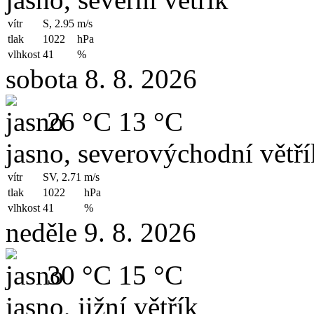
vítr
S, 2.95
m/s
tlak
1022
hPa
vlhkost
41
%
sobota 8. 8. 2026
26 °C
13 °C
jasno, severovýchodní větří
vítr
SV, 2.71
m/s
tlak
1022
hPa
vlhkost
41
%
neděle 9. 8. 2026
30 °C
15 °C
jasno, jižní větřík