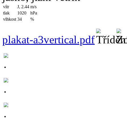
vítr
J, 2.44
m/s
tlak
1020
hPa
vlhkost
34
%
plakat-a3vertical.pdf