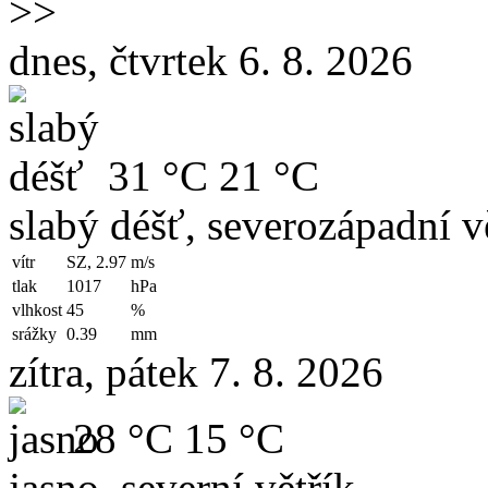
>>
dnes, čtvrtek 6. 8. 2026
31 °C
21 °C
slabý déšť, severozápadní v
vítr
SZ, 2.97
m/s
tlak
1017
hPa
vlhkost
45
%
srážky
0.39
mm
zítra, pátek 7. 8. 2026
28 °C
15 °C
jasno, severní větřík