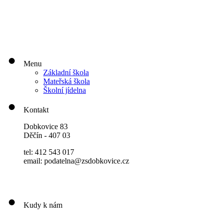
Menu
Základní škola
Mateřská škola
Školní jídelna
Kontakt
Dobkovice 83
Děčín - 407 03
tel: 412 543 017
email: podatelna@zsdobkovice.cz
Kudy k nám