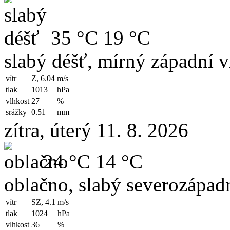
35 °C
19 °C
slabý déšť, mírný západní v
vítr
Z, 6.04
m/s
tlak
1013
hPa
vlhkost
27
%
srážky
0.51
mm
zítra, úterý 11. 8. 2026
24 °C
14 °C
oblačno, slabý severozápadn
vítr
SZ, 4.1
m/s
tlak
1024
hPa
vlhkost
36
%