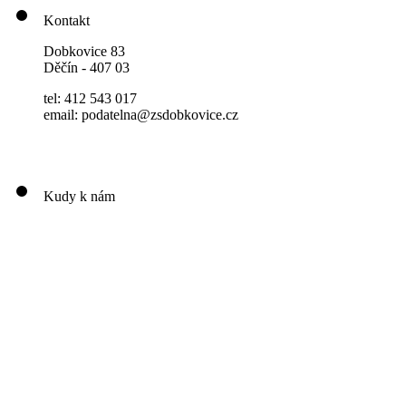
Kontakt
Dobkovice 83
Děčín - 407 03
tel: 412 543 017
email: podatelna@zsdobkovice.cz
Kudy k nám