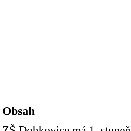
Obsah
ZŠ Dobkovice má 1. stupeň z