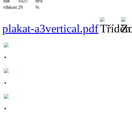
tlak
1025
hPa
vlhkost
29
%
plakat-a3vertical.pdf