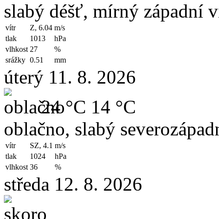
slabý déšť, mírný západní v
vítr
Z, 6.04
m/s
tlak
1013
hPa
vlhkost
27
%
srážky
0.51
mm
úterý 11. 8. 2026
24 °C
14 °C
oblačno, slabý severozápadn
vítr
SZ, 4.1
m/s
tlak
1024
hPa
vlhkost
36
%
středa 12. 8. 2026