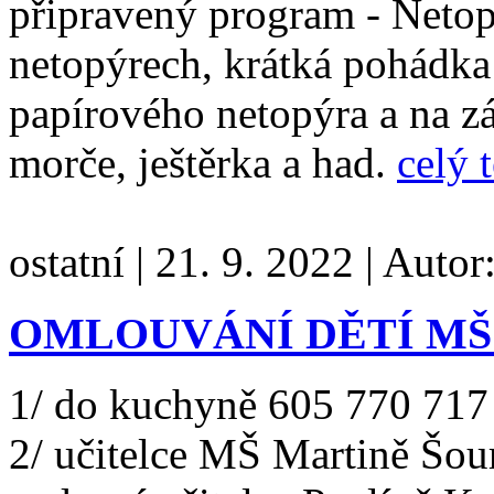
připravený program - Netop
netopýrech, krátká pohádka
papírového netopýra a na zá
morče, ještěrka a had.
celý 
ostatní
|
21. 9. 2022
|
Autor
OMLOUVÁNÍ DĚTÍ MŠ O
1/ do kuchyně 605 770 717
2/ učitelce MŠ Martině Šo