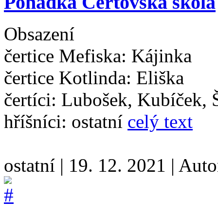
Pohádka Čertovská škola
Obsazení
čertice Mefiska: Kájinka
čertice Kotlinda: Eliška
čertíci: Lubošek, Kubíček, 
hříšníci: ostatní
celý text
ostatní
|
19. 12. 2021
|
Auto