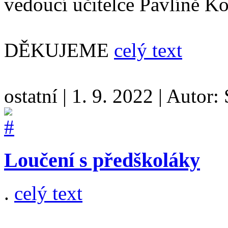
vedoucí učitelce Pavlíně K
DĚKUJEME
celý text
ostatní
|
1. 9. 2022
|
Autor:
Loučení s předškoláky
.
celý text