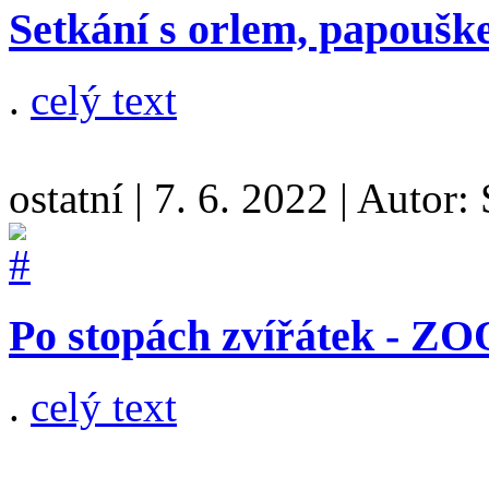
Setkání s orlem, papoušk
.
celý text
ostatní
|
7. 6. 2022
|
Autor:
Po stopách zvířátek - ZO
.
celý text