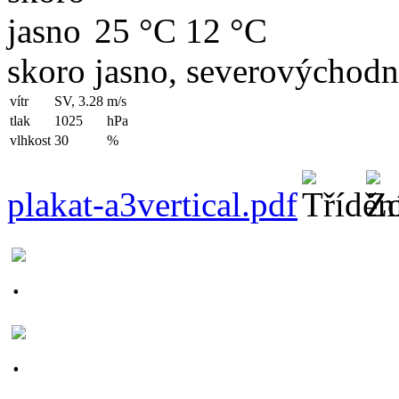
25 °C
12 °C
skoro jasno, severovýchodní
vítr
SV, 3.28
m/s
tlak
1025
hPa
vlhkost
30
%
plakat-a3vertical.pdf