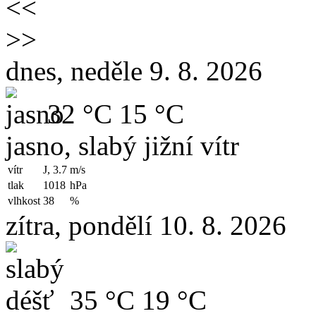
<<
>>
dnes, neděle 9. 8. 2026
32 °C
15 °C
jasno, slabý jižní vítr
vítr
J, 3.7
m/s
tlak
1018
hPa
vlhkost
38
%
zítra, pondělí 10. 8. 2026
35 °C
19 °C