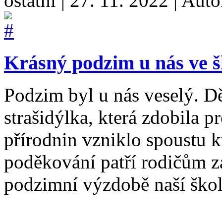
ostatní
|
27. 11. 2022
|
Auto
Krásný podzim u nás ve š
Podzim byl u nás veselý. Dě
strašidýlka, která zdobila p
přírodnin vzniklo spoustu 
poděkování patří rodičům z
podzimní výzdobě naší ško