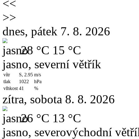
<<
>>
dnes, pátek 7. 8. 2026
28 °C
15 °C
jasno, severní větřík
vítr
S, 2.95
m/s
tlak
1022
hPa
vlhkost
41
%
zítra, sobota 8. 8. 2026
26 °C
13 °C
jasno, severovýchodní větří