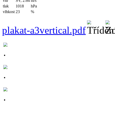
vítr
SV, 2.64
m/s
tlak
1018
hPa
vlhkost
23
%
plakat-a3vertical.pdf