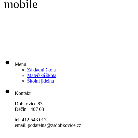
Menu
Základní škola
Mateřská škola
Školní jídelna
Kontakt
Dobkovice 83
Děčín - 407 03
tel: 412 543 017
email: podatelna@zsdobkovice.cz