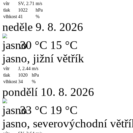
vítr
SV, 2.71
m/s
tlak
1022
hPa
vlhkost
41
%
neděle 9. 8. 2026
30 °C
15 °C
jasno, jižní větřík
vítr
J, 2.44
m/s
tlak
1020
hPa
vlhkost
34
%
pondělí 10. 8. 2026
33 °C
19 °C
jasno, severovýchodní větří