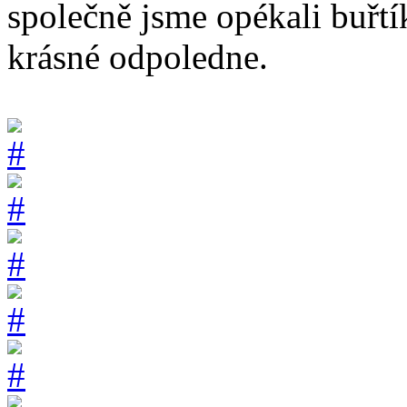
společně jsme opékali buřtí
krásné odpoledne.