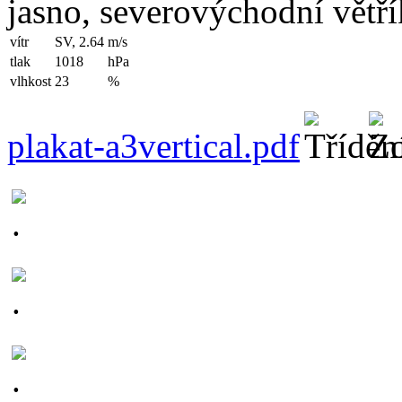
jasno, severovýchodní větří
vítr
SV, 2.64
m/s
tlak
1018
hPa
vlhkost
23
%
plakat-a3vertical.pdf