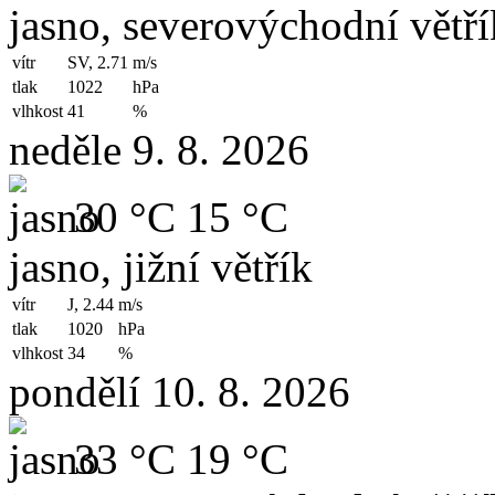
jasno, severovýchodní větří
vítr
SV, 2.71
m/s
tlak
1022
hPa
vlhkost
41
%
neděle 9. 8. 2026
30 °C
15 °C
jasno, jižní větřík
vítr
J, 2.44
m/s
tlak
1020
hPa
vlhkost
34
%
pondělí 10. 8. 2026
33 °C
19 °C