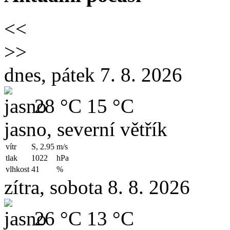
<<
>>
dnes, pátek 7. 8. 2026
28 °C
15 °C
jasno, severní větřík
vítr
S, 2.95
m/s
tlak
1022
hPa
vlhkost
41
%
zítra, sobota 8. 8. 2026
26 °C
13 °C