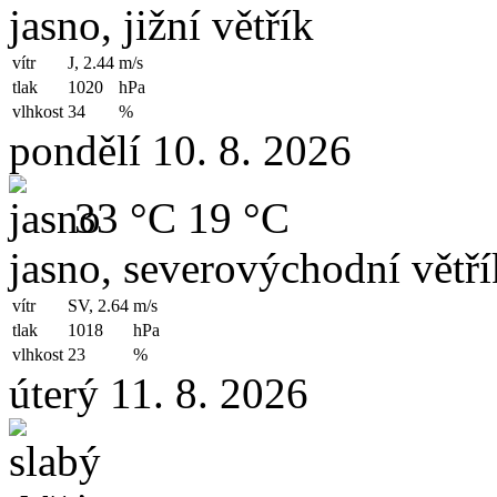
jasno, jižní větřík
vítr
J, 2.44
m/s
tlak
1020
hPa
vlhkost
34
%
pondělí 10. 8. 2026
33 °C
19 °C
jasno, severovýchodní větří
vítr
SV, 2.64
m/s
tlak
1018
hPa
vlhkost
23
%
úterý 11. 8. 2026