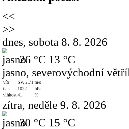
<<
>>
dnes, sobota 8. 8. 2026
26 °C
13 °C
jasno, severovýchodní větří
vítr
SV, 2.71
m/s
tlak
1022
hPa
vlhkost
41
%
zítra, neděle 9. 8. 2026
30 °C
15 °C