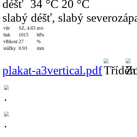
34 °C
20 °C
slabý déšť, slabý severozápa
vítr
SZ, 4.65
m/s
tlak
1015
hPa
vlhkost
27
%
srážky
0.93
mm
plakat-a3vertical.pdf