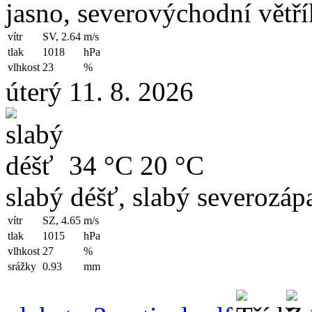
jasno, severovýchodní větří
vítr
SV, 2.64
m/s
tlak
1018
hPa
vlhkost
23
%
úterý 11. 8. 2026
34 °C
20 °C
slabý déšť, slabý severozápa
vítr
SZ, 4.65
m/s
tlak
1015
hPa
vlhkost
27
%
srážky
0.93
mm