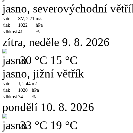
jasno, severovýchodní větří
vítr
SV, 2.71
m/s
tlak
1022
hPa
vlhkost
41
%
zítra, neděle 9. 8. 2026
30 °C
15 °C
jasno, jižní větřík
vítr
J, 2.44
m/s
tlak
1020
hPa
vlhkost
34
%
pondělí 10. 8. 2026
33 °C
19 °C