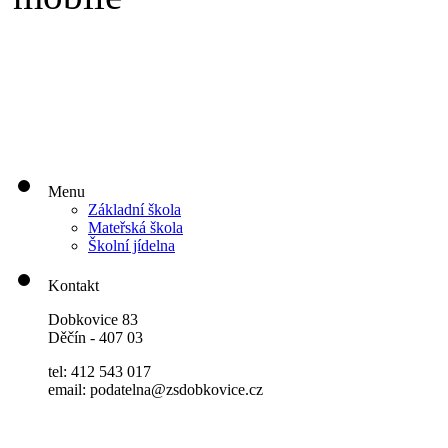
Menu
Základní škola
Mateřská škola
Školní jídelna
Kontakt
Dobkovice 83
Děčín - 407 03
tel: 412 543 017
email: podatelna@zsdobkovice.cz