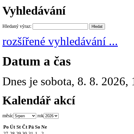
Vyhledávání
Hledaný výraz:
rozšířené vyhledávání ...
Datum a čas
Dnes je
sobota
,
8. 8. 2026
,
Kalendář akcí
měsíc
rok
Po
Út
St
Čt
Pá
So
Ne
27
28
29
30
31
1
2