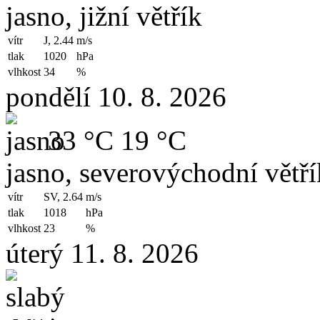
jasno, jižní větřík
vítr
J, 2.44
m/s
tlak
1020
hPa
vlhkost
34
%
pondělí 10. 8. 2026
33 °C
19 °C
jasno, severovýchodní větří
vítr
SV, 2.64
m/s
tlak
1018
hPa
vlhkost
23
%
úterý 11. 8. 2026