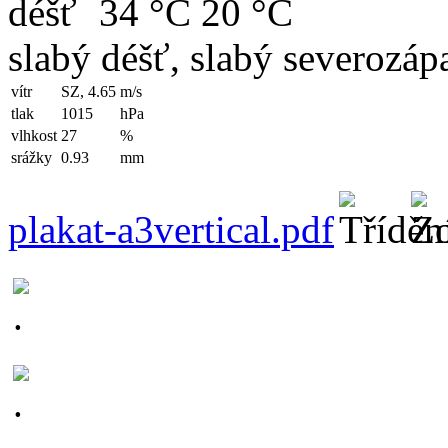
34 °C
20 °C
slabý déšť, slabý severozápa
vítr
SZ, 4.65
m/s
tlak
1015
hPa
vlhkost
27
%
srážky
0.93
mm
plakat-a3vertical.pdf