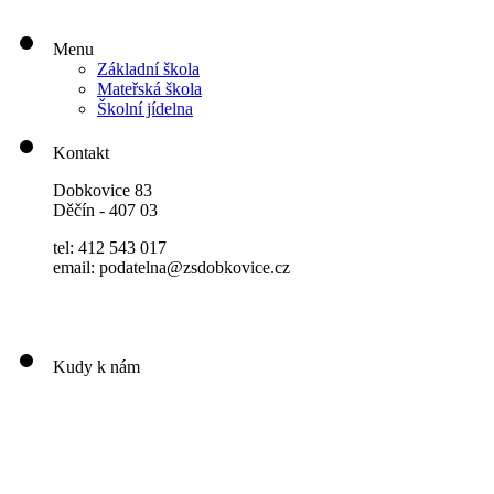
Menu
Základní škola
Mateřská škola
Školní jídelna
Kontakt
Dobkovice 83
Děčín - 407 03
tel: 412 543 017
email: podatelna@zsdobkovice.cz
Kudy k nám