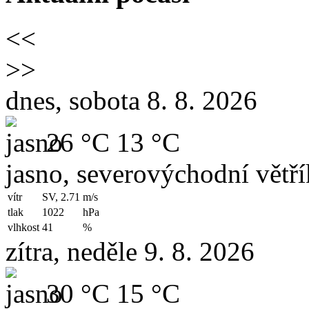
<<
>>
dnes, sobota 8. 8. 2026
26 °C
13 °C
jasno, severovýchodní větří
vítr
SV, 2.71
m/s
tlak
1022
hPa
vlhkost
41
%
zítra, neděle 9. 8. 2026
30 °C
15 °C