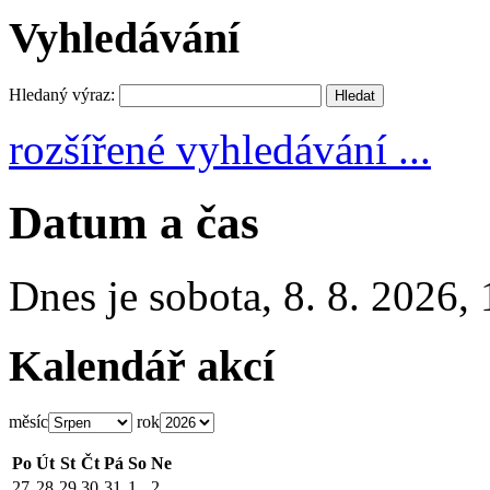
Vyhledávání
Hledaný výraz:
rozšířené vyhledávání ...
Datum a čas
Dnes je
sobota
,
8. 8. 2026
,
Kalendář akcí
měsíc
rok
Po
Út
St
Čt
Pá
So
Ne
27
28
29
30
31
1
2