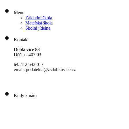
Menu
Základní škola
Mateřská škola
Školní jídelna
Kontakt
Dobkovice 83
Děčín - 407 03
tel: 412 543 017
email: podatelna@zsdobkovice.cz
Kudy k nám