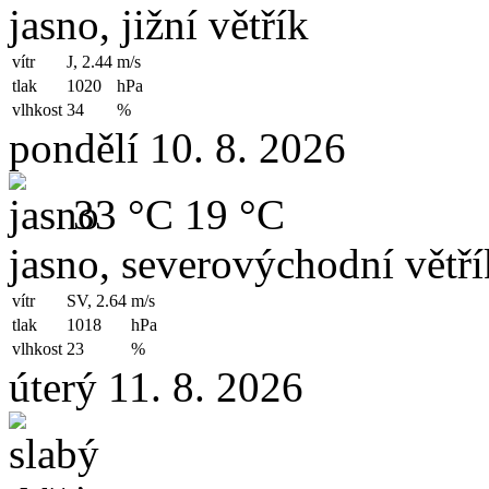
jasno, jižní větřík
vítr
J, 2.44
m/s
tlak
1020
hPa
vlhkost
34
%
pondělí 10. 8. 2026
33 °C
19 °C
jasno, severovýchodní větří
vítr
SV, 2.64
m/s
tlak
1018
hPa
vlhkost
23
%
úterý 11. 8. 2026