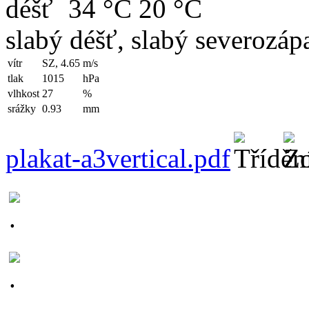
34 °C
20 °C
slabý déšť, slabý severozápa
vítr
SZ, 4.65
m/s
tlak
1015
hPa
vlhkost
27
%
srážky
0.93
mm
plakat-a3vertical.pdf