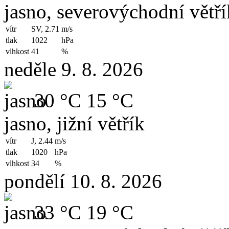
jasno, severovýchodní větří
vítr
SV, 2.71
m/s
tlak
1022
hPa
vlhkost
41
%
neděle 9. 8. 2026
30 °C
15 °C
jasno, jižní větřík
vítr
J, 2.44
m/s
tlak
1020
hPa
vlhkost
34
%
pondělí 10. 8. 2026
33 °C
19 °C