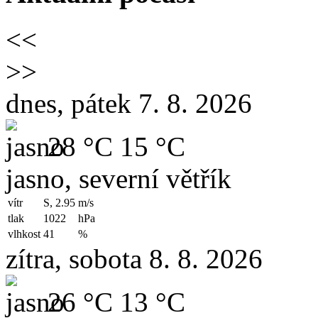
<<
>>
dnes, pátek 7. 8. 2026
28 °C
15 °C
jasno, severní větřík
vítr
S, 2.95
m/s
tlak
1022
hPa
vlhkost
41
%
zítra, sobota 8. 8. 2026
26 °C
13 °C