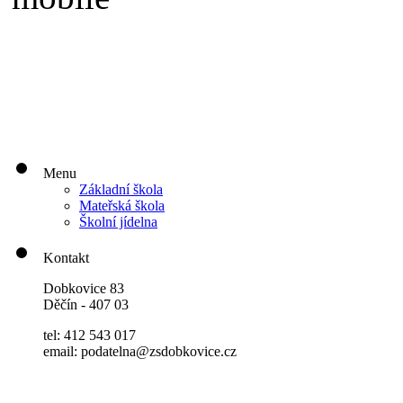
Menu
Základní škola
Mateřská škola
Školní jídelna
Kontakt
Dobkovice 83
Děčín - 407 03
tel: 412 543 017
email: podatelna@zsdobkovice.cz