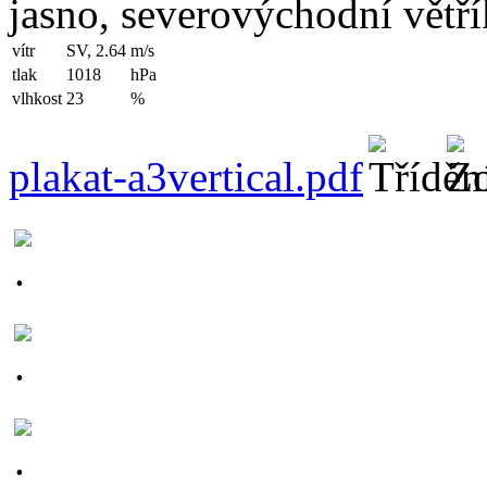
jasno, severovýchodní větří
vítr
SV, 2.64
m/s
tlak
1018
hPa
vlhkost
23
%
plakat-a3vertical.pdf