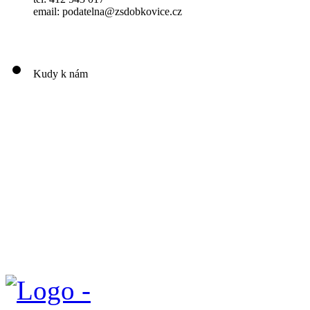
email: podatelna@zsdobkovice.cz
Kudy k nám