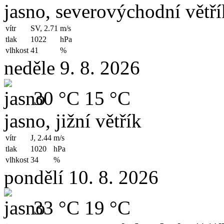
jasno, severovýchodní větří
vítr
SV, 2.71
m/s
tlak
1022
hPa
vlhkost
41
%
neděle 9. 8. 2026
30 °C
15 °C
jasno, jižní větřík
vítr
J, 2.44
m/s
tlak
1020
hPa
vlhkost
34
%
pondělí 10. 8. 2026
33 °C
19 °C