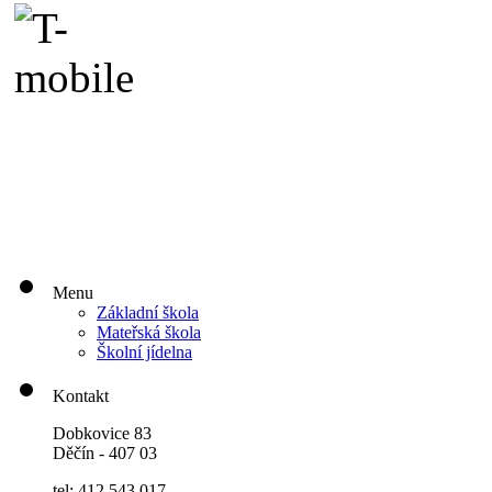
Menu
Základní škola
Mateřská škola
Školní jídelna
Kontakt
Dobkovice 83
Děčín - 407 03
tel: 412 543 017