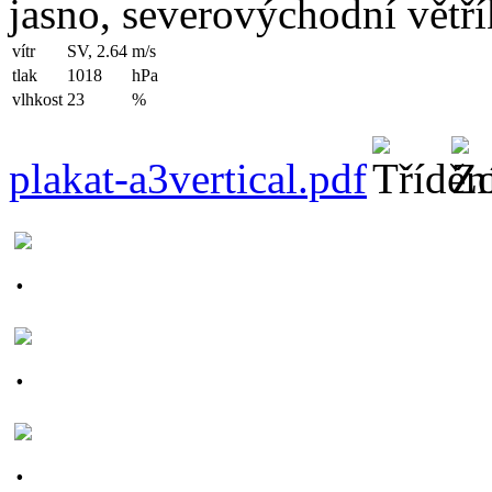
jasno, severovýchodní větří
vítr
SV, 2.64
m/s
tlak
1018
hPa
vlhkost
23
%
plakat-a3vertical.pdf