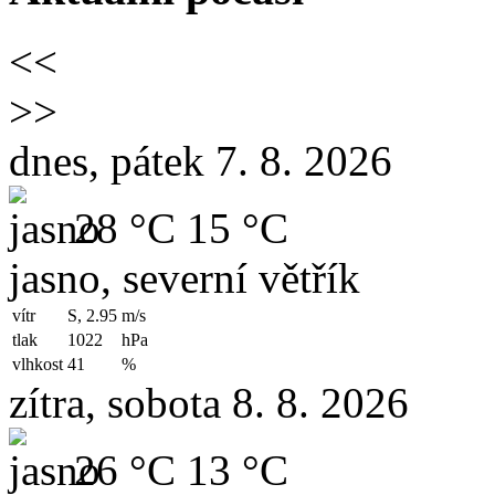
<<
>>
dnes, pátek 7. 8. 2026
28 °C
15 °C
jasno, severní větřík
vítr
S, 2.95
m/s
tlak
1022
hPa
vlhkost
41
%
zítra, sobota 8. 8. 2026
26 °C
13 °C